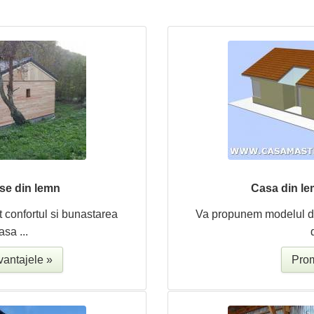
ase din lemn
Casa din le
t confortul si bunastarea
Va propunem modelul de
asa ...
vantajele »
Prom