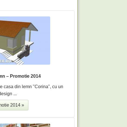
mn – Promotie 2014
 casa din lemn "Corina", cu un
design ...
otie 2014 »