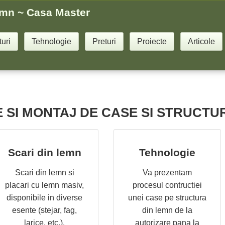
emn ~ Casa Master
turi
Tehnologie
Preturi
Proiecte
Articole
 SI MONTAJ DE CASE SI STRUCTUR
Scari din lemn
Tehnologie
Scari din lemn si
Va prezentam
placari cu lemn masiv,
procesul contructiei
disponibile in diverse
unei case pe structura
esente (stejar, fag,
din lemn de la
larice, etc.).
autorizare pana la