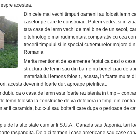
despre acestea.
Din cele mai vechi timpuri oamenii au folosit lemn ca 
caselor pe care le construiau. Putem vedea si in ziua
tara case de lemn vechi de mai bine de un secol, care
o tehnologie mai rudimentara comparativ cu cea cont
trecerii timpului si in special cutremurelor majore d
Romania.
Merita mentionat de asemenea faptul ca desi o casa
structura de lemn sau din barne nu beneficiau de apr
materialului lemons folosit , acesta, in foarte multe d
ori, acesta devenind foarte dur, aproape pietrificat.
e dubiu ca o casa de lemn este foarte rezistenta in timp – contra
 de lemn folosita la constructie de va deteliora in timp, din contra
ar fi caramida, b.c.c-ul sau boltarii care dupa o perioada de cat
 de la alte state cum ar fi S.U.A., Canada sau Japonia, tari fo
oarte raspandita. De aici termenii case americane sau case can