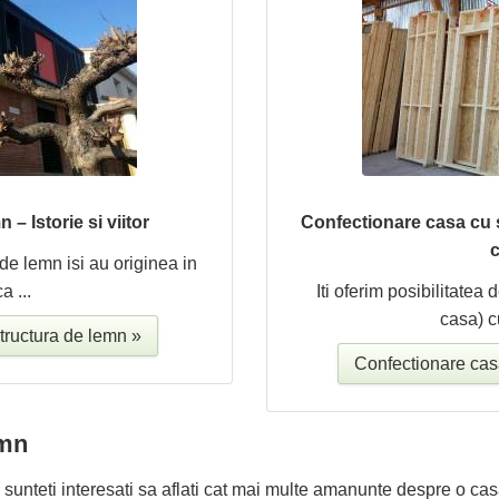
– Istorie si viitor
Confectionare casa cu s
c
de lemn isi au originea in
a ...
Iti oferim posibilitatea 
casa) c
 structura de lemn »
Confectionare casa
emn
, sunteti interesati sa aflati cat mai multe amanunte despre o c