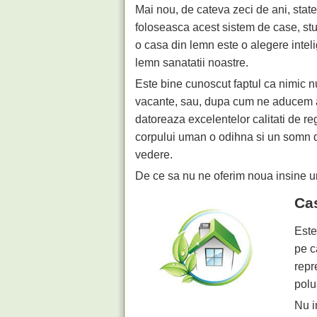
Mai nou, de cateva zeci de ani, stat
foloseasca acest sistem de case, stu
o casa din lemn este o alegere intel
lemn sanatatii noastre.
Este bine cunoscut faptul ca nimic n
vacante, sau, dupa cum ne aducem am
datoreaza excelentelor calitati de reg
corpului uman o odihna si un somn de 
vedere.
De ce sa nu ne oferim noua insine 
Ca
Este
pe c
repr
polu
Nu i