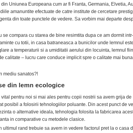
e din Uniunea Europeana cum ar fi Franta, Germania, Elvetia, Aust
diile amanuntite efectuate de catre institute de cercetare prest
igenta din toate punctele de vedere. Sa vorbim mai departe despr
u se compara cu starea de bine resimtita dupa ce am dormit int
inte cu totii, in casa batraneasca a bunicilor unde lemnul este
lare a temperaturii si a umiditatii aerului din locuinta, lemnul fi
calitate – lucru care conduce implicit spre o calitate mai buna 
un mediu sanatos?!
se din lemn ecologice
 vital pentru noi si mai ales pentru copii nostrii sa avem grija d
at posibil a folosirii tehnologiilor poluante. Din acest punct de 
ezinta o alternative ideala, tehnologia folosita la fabricarea acest
anta in comparative cu metodele clasice.
n ultimul rand trebuie sa avem in vedere factorul pret la o casa 