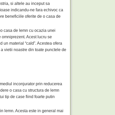
ria, si altele au inceput sa
igioase indicandu-ne fara echivoc ca
e beneficiile oferite de o casa de
r-o casa de lemn cu ocazia unei
 omniprezent. Acest lucru se
ind un material “cald”. Acestea ofera
a vietii noastre din toate punctele de
e mediul inconjurator prin reducerea
vedere o casa cu structura de lemn
ui tip de case fiind foarte putin
din lemn. Acesta este in general mai